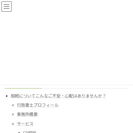
コ
ナ
ン
ビ
テ
ゲ
ン
ー
ツ
シ
へ
ョ
成年後見
ス
ン
キ
に
ッ
移
プ
動
相続についてこんなご不安・心配はありませんか？
成年後見
目次
相続についてこんなご不安・心配はありませんか？
行政書士プロフィール
事務所概要
サービス
FP相談