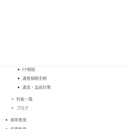
目次
相続についてこんなご不安・心配はありませんか？
行政書士プロフィール
事務所概要
サービス
FP相談
遺産相続手続
遺言・生前対策
料金一覧
ブログ
成年後見
任意後見