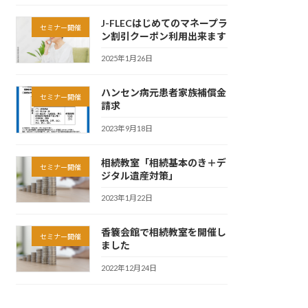
J-FLECはじめてのマネープラ
セミナー開催
ン割引クーポン利用出来ます
2025年1月26日
ハンセン病元患者家族補償金
セミナー開催
請求
2023年9月18日
相続教室「相続基本のき＋デ
セミナー開催
ジタル遺産対策」
2023年1月22日
香簔会館で相続教室を開催し
セミナー開催
ました
2022年12月24日