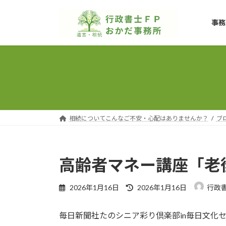
コ
ナ
ン
ビ
事務
テ
ゲ
ン
ー
ツ
シ
へ
ョ
ス
ン
キ
に
ッ
移
プ
動
相続についてこんなご不安・心配はありませんか？
ブ
高齢者マネー講座「老
最
2026年1月16日
2026年1月16日
行政
終
更
毎日新聞社たのシニア彩り倶楽部in毎日文化セン
新
日