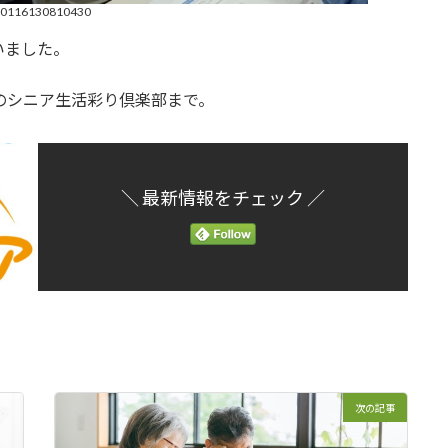
60116130810430
いました。
のシニア生活彩り倶楽部まで。
＼ 最新情報をチェック ／
次の記事