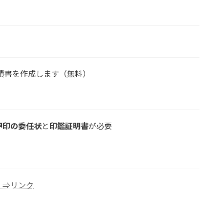
積書を作成します（無料）
押印の委任状
と
印鑑証明書
が必要
⇒リンク