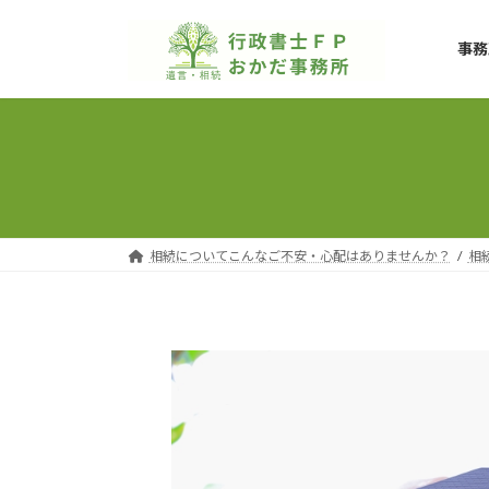
コ
ナ
ン
ビ
事務
テ
ゲ
ン
ー
ツ
シ
へ
ョ
ス
ン
キ
に
ッ
移
プ
動
相続についてこんなご不安・心配はありませんか？
相